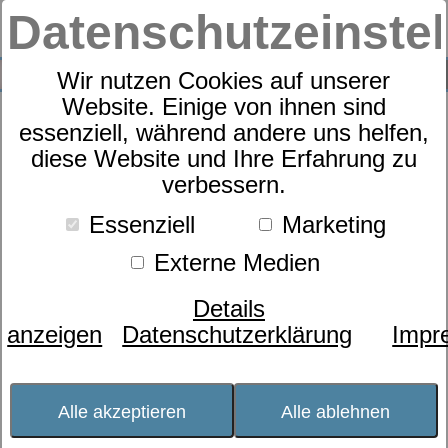
Datenschutzeinste
0
SUCHE
Wir nutzen Cookies auf unserer
Website. Einige von ihnen sind
Kostenloser
essenziell, während andere uns helfen,
diese Website und Ihre Erfahrung zu
Bettencheck im Wert
verbessern.
von 99,- Euro bei
Essenziell
Marketing
Ihnen zuhause
Externe Medien
Details
im Umkreis von 20km
anzeigen
Datenschutzerklärung
Impr
Alle akzeptieren
Alle ablehnen