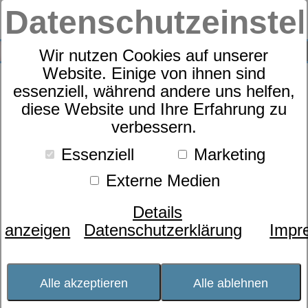
Datenschutzeinste
0
SUCHE
Wir nutzen Cookies auf unserer
Website. Einige von ihnen sind
Aktuelles
essenziell, während andere uns helfen,
diese Website und Ihre Erfahrung zu
verbessern.
Essenziell
Marketing
Externe Medien
Haustex Star 2021 - Sieger in der Kategorie
Details
"vorbildlicher Umbau Fachgeschäft"
anzeigen
Datenschutzerklärung
Impr
Alle akzeptieren
Alle ablehnen