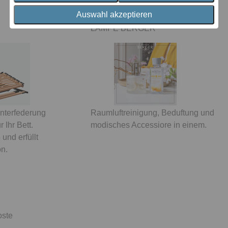
dormabell Nuvolux
Auswahl akzeptieren
LAMPE BERGER
nterfederung
Raumluftreinigung, Beduftung und
r Ihr Bett.
modisches Accessiore in einem.
 und erfüllt
on.
oste