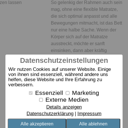
zen lassen
So gelenkig der Rahmen auch sein
mag, ohne eine flexible Matratze,
die sich optimal anpasst und alle
Bewegungen mitmacht, ist das Bett
nur eine halbe Sache. Wenn der
Körper sich auf der Matratze
ausstreckt, möchte er sanft
einsinken, dann aber kräftig
getragen werden.
Datenschutzeinstellungen
Forschungsergebnisse durch das
Wir nutzen Cookies auf unserer Website. Einige
Ergonomie Institut München
von ihnen sind essenziell, während andere uns
ergaben, dass sowohl
helfen, diese Website und Ihre Erfahrung zu
verbessern.
Taschenfederkern- als auch
Fiberglas- und Schaummatratzen
Essenziell
Marketing
diese Anforderung erfüllen.
Externe Medien
Details anzeigen
dormabell Innova
Datenschutzerklärung
Impressum
dormabell classic
Alle akzeptieren
Alle ablehnen
Sparpreis Matratzen