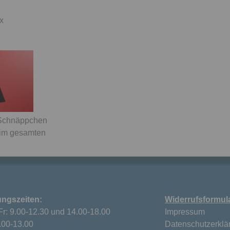
x
 Schnäppchen
 im gesamten
ungszeiten:
Widerrufsformul
Fr: 9.00-12.30 und 14.00-18.00
Impressum
.00-13.00
Datenschutzerklä