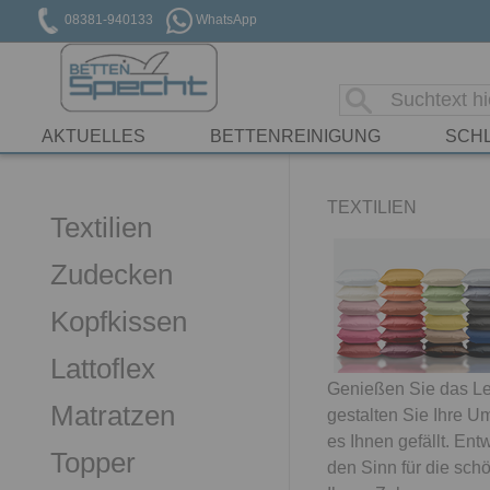
08381-940133
WhatsApp
AKTUELLES
BETTENREINIGUNG
SCH
TEXTILIEN
Textilien
Zudecken
Kopfkissen
Lattoflex
Genießen Sie das L
Matratzen
gestalten Sie Ihre 
es Ihnen gefällt. Ent
Topper
den Sinn für die sch