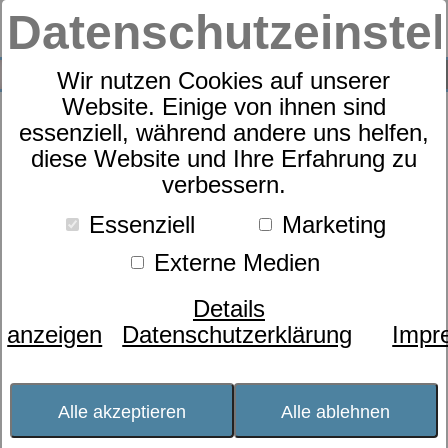
Datenschutzeinste
0
SUCHE
Wir nutzen Cookies auf unserer
Website. Einige von ihnen sind
Produkte
Einlegerahmen
dormabell CTS
essenziell, während andere uns helfen,
3
Produkte
diese Website und Ihre Erfahrung zu
dormabell CTS
verbessern.
Der Rahmen dormabell CTS passt sich
Essenziell
Marketing
durch Leisten mit punktelastisch
wirkenden Federelementen der Körperform
Externe Medien
des Schläfers vollautomatisch an. Durch
den Kopf-Schulterbereich werden in
Details
Rückenlage flache Übergänge zwischen
anzeigen
Datenschutzerklärung
Impr
Brust- und Kopfbereich erreicht, in
Seitenlage sinkt die Schulter tief ein und
der Kopfbereich wird zur Unterstützung
Alle akzeptieren
Alle ablehnen
angehoben. Die Federkörper sorgen