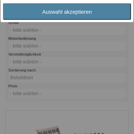
zusätzlich für eine hohe Punktelastizität.
Auswahl akzeptieren
Größe
- bitte wählen -
Motorbedienung
- bitte wählen -
Verstellmöglichkeit
- bitte wählen -
Sortierung nach
Beliebtheit
Preis
- bitte wählen -