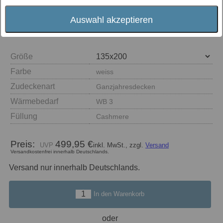
Auswahl akzeptieren
Größe
Farbe
weiss
Zudeckenart
Ganzjahresdecken
Wärmebedarf
WB 3
Füllung
Cashmere
Preis:
499,95 €
inkl. MwSt., zzgl.
Versand
Versandkostenfrei innerhalb Deutschlands.
Versand nur innerhalb Deutschlands.
In den Warenkorb
oder