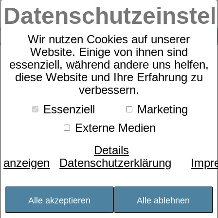
Datenschutzeinste
0
SUCHE
Wir nutzen Cookies auf unserer
Website. Einige von ihnen sind
essenziell, während andere uns helfen,
Bettwäsche Flanell allover
diese Website und Ihre Erfahrung zu
verbessern.
Karo 19205 mit RV
Essenziell
Marketing
Externe Medien
Details
anzeigen
Datenschutzerklärung
Impr
Alle akzeptieren
Alle ablehnen