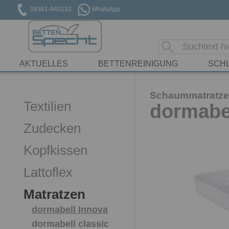
08381-940133
WhatsApp
AKTUELLES
BETTENREINIGUNG
SCH
Schaummatratze
Textilien
dormabel
Zudecken
Kopfkissen
Lattoflex
Matratzen
dormabell Innova
dormabell classic