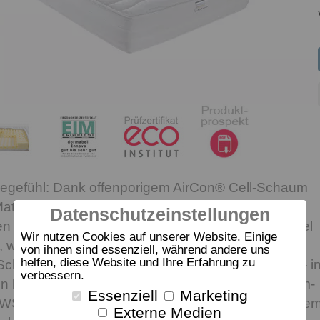
egegefühl: Dank offenporigem AirCon® Cell-Schaum
Matratze punktelastisch an Sie an – optimal
Datenschutzeinstellungen
en menschlichen Körper. Nacken und Lendenwirbel
Wir nutzen Cookies auf unserer Website. Einige
t, während Schulter und Hüfte sanft einsinken
von ihnen sind essenziell, während andere uns
helfen, diese Website und Ihre Erfahrung zu
Schläfer, die großen Wert auf Liegekomfort legen – i
verbessern.
ten besonders wirksam bei Seitenlage, Schulter-Arm-
Essenziell
Marketing
WS-Beschwerden. Das innovative Belüftungssyste
Externe Medien