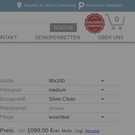
Hauptstr. 26, 88161 Lindenberg
Kostenlose Parkplätze
0
SUCHE
ONTAKT
SENIORENBETTEN
ÜBER UNS
Größe
Härtegrad
Bezugsstoff
Matratzenart
Schaum
Pflege
Preis:
1099,00 €
inkl. MwSt., zzgl.
Versand