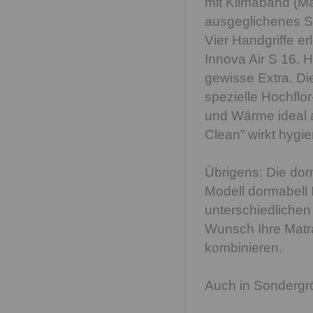
mit Klimaband (Ma
ausgeglichenes Sch
Vier Handgriffe e
Innova Air S 16. 
gewisse Extra. Di
spezielle Hochflo
und Wärme ideal a
Clean” wirkt hygie
Übrigens: Die dor
Modell dormabell 
unterschiedliche
Wunsch Ihre Matr
kombinieren.
Auch in Sondergrö