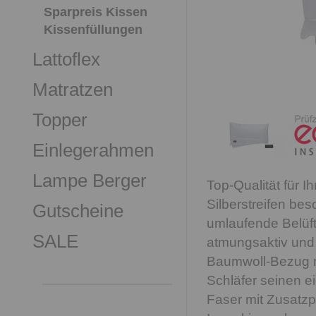
Sparpreis Kissen
Kissenfüllungen
Lattoflex
Matratzen
Topper
Einlegerahmen
Lampe Berger
Top-Qualität für I
Silberstreifen be
Gutscheine
umlaufende Belüf
SALE
atmungsaktiv und l
Baumwoll-Bezug mi
Schläfer seinen e
Faser mit Zusatzpl