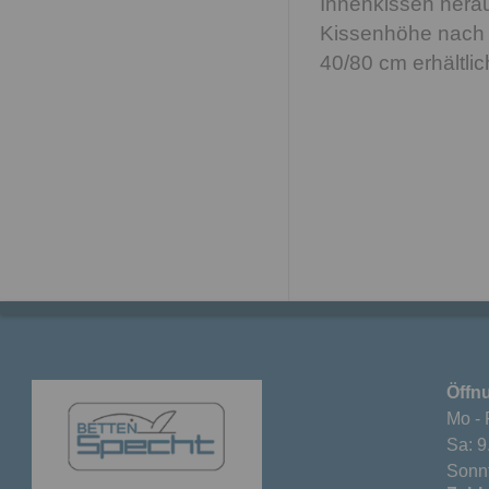
Innenkissen hera
Kissenhöhe nach 
40/80 cm erhältlic
Öffn
Mo - 
Sa: 9
Sonnt