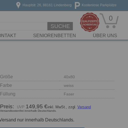
Hauptstr. 26, 88161 Lindenberg
Kostenlose Parkplätze
0
SUCHE
ONTAKT
SENIORENBETTEN
ÜBER UNS
Größe
40x80
Farbe
weiss
Füllung
Faser
Preis:
149,95 €
inkl. MwSt., zzgl.
Versand
Versandkostenfrei innerhalb Deutschlands.
Versand nur innerhalb Deutschlands.