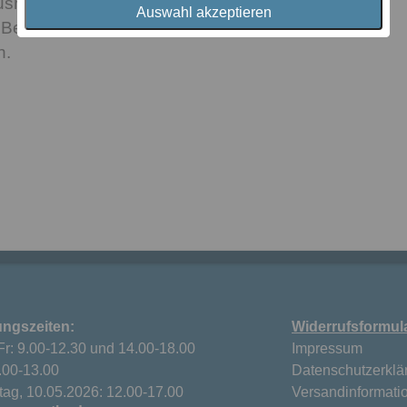
usnehmbar. So können Sie die Füllmenge und
Auswahl akzeptieren
Belieben anpassen. Das Kissen ist in der Größe
h.
ungszeiten:
Widerrufsformul
Fr: 9.00-12.30 und 14.00-18.00
Impressum
.00-13.00
Datenschutzerklä
ag, 10.05.2026: 12.00-17.00
Versandinformati