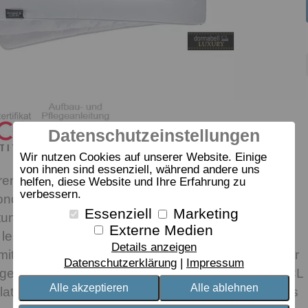
Datenschutzeinstellungen
Wir nutzen Cookies auf unserer Website. Einige
von ihnen sind essenziell, während andere uns
hren Kopf: Bereits die Außenseite ist dank edlen
helfen, diese Website und Ihre Erfahrung zu
verbessern.
sonders kühlend und hygienisch. Das innovative,
Essenziell
Marketing
tungs-Gewebe macht dieses Faserkissen
Externe Medien
eitet Feuchtigkeit ab. Gefüllt ist der feine, weiße
Details anzeigen
t kuscheligen, weichen Faserbällchen. Weil jeder
Datenschutzerklärung
Impressum
igenen Kopf hat, lässt sich das Kissen dormabell CL
Alle akzeptieren
Alle ablehnen
atten hoch-individuell einstellen. Außerdem ist das