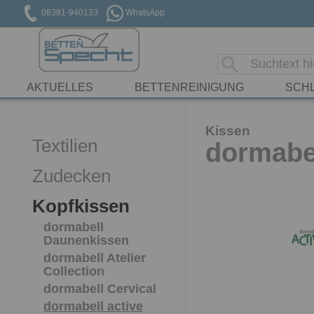
08381-940133
WhatsApp
AKTUELLES
BETTENREINIGUNG
SCH
Kissen
Textilien
dormabel
Zudecken
Kopfkissen
dormabell
Daunenkissen
dormabell Atelier
Collection
dormabell Cervical
dormabell active