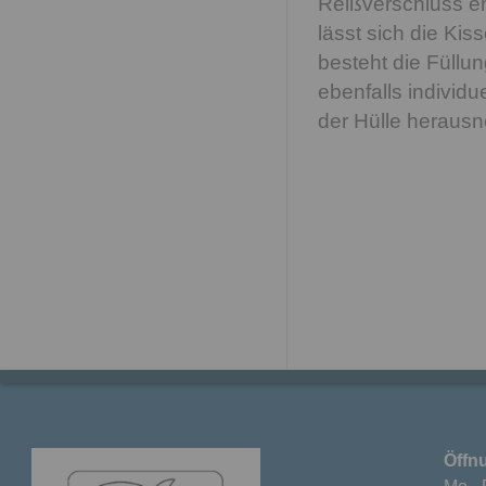
Reißverschluss e
lässt sich die Ki
besteht die Füllu
ebenfalls individ
der Hülle heraus
Öffn