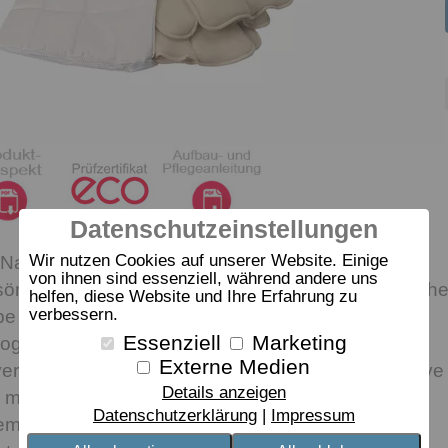
Datenschutzeinstellungen
Wir nutzen Cookies auf unserer Website. Einige
 Naturhaar-Kissen aus Schafschur-Wolle (Bio-
von ihnen sind essenziell, während andere uns
rsönliches Naherholungsgebiet. Das clevere, seitlich
helfen, diese Website und Ihre Erfahrung zu
verbessern.
 sorgt für aktiven Luftaustausch und leitet
Essenziell
Marketing
ogar die naturfarbene Hülle ist bio – feine
Externe Medien
ersteppt. Das gefällt auch Ökotest: dormabell active
Details anzeigen
e mit “sehr gut” ausgezeichnet (09/2017). Das
Datenschutzerklärung
Impressum
em kann bei Größe 40/60 und 40/80 dank