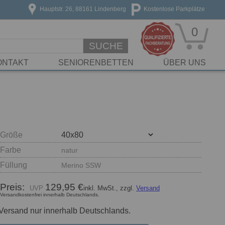
Hauptstr. 26, 88161 Lindenberg
Kostenlose Parkplätze
0
SUCHE
ONTAKT
SENIORENBETTEN
ÜBER UNS
Größe
Farbe
natur
Füllung
Merino SSW
Preis:
129,95 €
inkl. MwSt., zzgl.
Versand
Versandkostenfrei innerhalb Deutschlands.
Versand nur innerhalb Deutschlands.