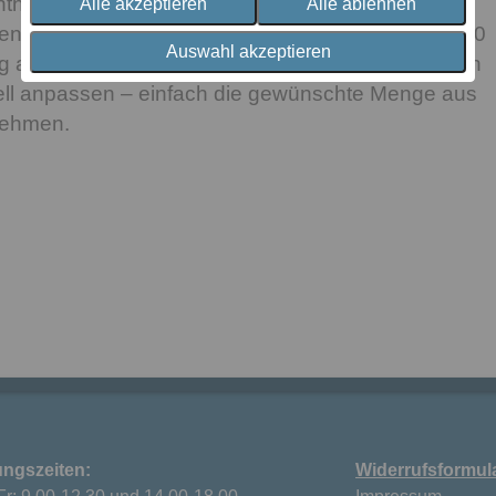
ntnommen werden und hat einige Tricks parat. So
Alle akzeptieren
Alle ablehnen
ssenhöhe flexibel ändern. Bei Größe 40/40 und 15/40
Auswahl akzeptieren
ng aus Schurwoll-Kügelchen, die Füllhöhe lässt sich
uell anpassen – einfach die gewünschte Menge aus
nehmen.
ungszeiten:
Widerrufsformul