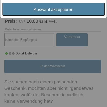
Wert
Auswahl akzeptieren
Preis:
10,00 €
inkl. MwSt.
Gutschein personalisieren:
Vorschau
Sofort Lieferbar
In den Warenkorb
Sie suchen nach einem passenden
Geschenk, möchten aber nicht irgendetwas
kaufen, wofür der Beschenkte vielleicht
keine Verwendung hat?