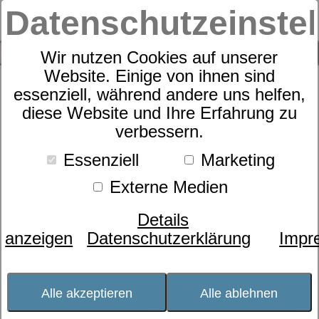
Datenschutzeinste
0
SUCHE
Wir nutzen Cookies auf unserer
Website. Einige von ihnen sind
essenziell, während andere uns helfen,
Motorrahmen
diese Website und Ihre Erfahrung zu
dormabell Nuvolux M3 F
verbessern.
memory
Essenziell
Marketing
Externe Medien
Details
anzeigen
Datenschutzerklärung
Impr
Alle akzeptieren
Alle ablehnen