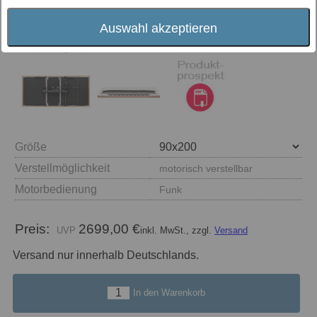
Auswahl akzeptieren
Größe
Verstellmöglichkeit
motorisch verstellbar
Motorbedienung
Funk
Preis:
2699,00 €
inkl. MwSt., zzgl.
Versand
Versand nur innerhalb Deutschlands.
In den Warenkorb